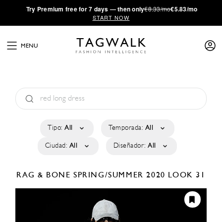
·
Try
Premium
free for 7 days — then only
€8.33/mo
€5.83/mo
START NOW
MENU
Tipo:
All
Temporada:
All
Ciudad:
All
Diseñador:
All
RAG & BONE
SPRING/SUMMER 2020
LOOK 31