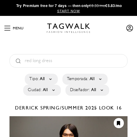
·
Try
Premium
free for 7 days — then only
€8.33/mo
€5.83/mo
START NOW
MENU
Tipo:
All
Temporada:
All
Ciudad:
All
Diseñador:
All
DERRICK
SPRING/SUMMER 2025
LOOK 16