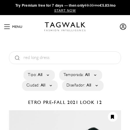
·
Try
Premium
free for 7 days — then only
€8.33/mo
€5.83/mo
START NOW
MENU
Tipo:
All
Temporada:
All
Ciudad:
All
Diseñador:
All
ETRO
PRE-FALL 2021
LOOK 12