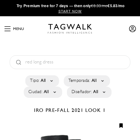
·
Try
Premium
free for 7 days — then only
€8.33/mo
€5.83/mo
START NOW
MENU
Tipo:
All
Temporada:
All
Ciudad:
All
Diseñador:
All
IRO
PRE-FALL 2021
LOOK 1