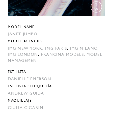
MODEL NAME
JANET JUMBO
MODEL AGENCIES
IMG NEW YORK
,
IMG PARIS
,
IMG MILANO
,
IMG LONDON
,
FRANCINA MODELS
,
MODEL
MANAGEMENT
ESTILISTA
DANIELLE EMERSON
ESTILISTA PELUQUERÍA
ANDREW GUIDA
MAQUILLAJE
GIULIA CIGARINI