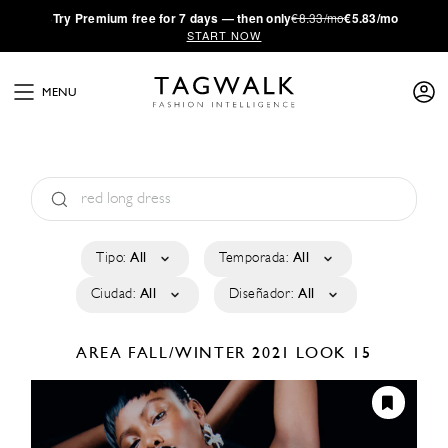
·
Try
Premium
free for 7 days — then only
€8.33/mo
€5.83/mo
START NOW
MENU
Tipo:
All
Temporada:
All
Ciudad:
All
Diseñador:
All
AREA
FALL/WINTER 2021
LOOK 15