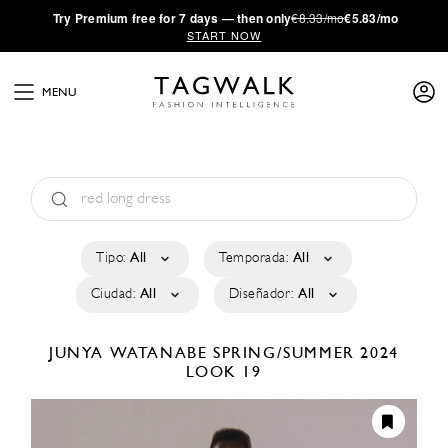
·
Try
Premium
free for 7 days — then only
€8.33/mo
€5.83/mo
START NOW
MENU
Tipo:
All
Temporada:
All
Ciudad:
All
Diseñador:
All
JUNYA WATANABE
SPRING/SUMMER 2024
LOOK 19