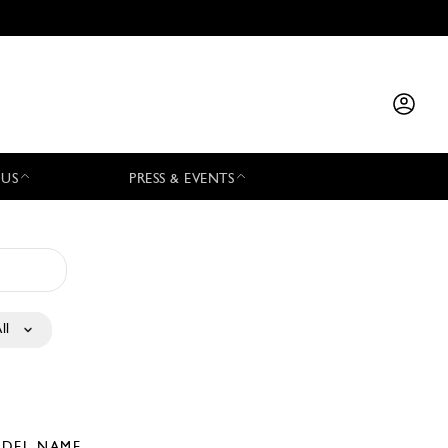
 US
PRESS & EVENTS
ll
DEL NAME