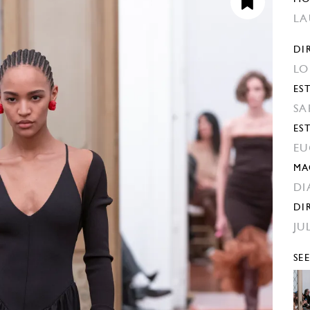
LA
DI
LO
EST
SA
ES
EU
MA
DI
DI
JU
SE