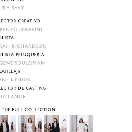
URA SAVY
RECTOR CREATIVO
RENZO SERAFINI
ILISTA
RAH RICHARDSON
TILISTA PELUQUERÍA
GENE SOULEIMAN
QUILLAJE
ANE KENDAL
RECTOR DE CASTING
LIA LANGE
E THE FULL COLLECTION