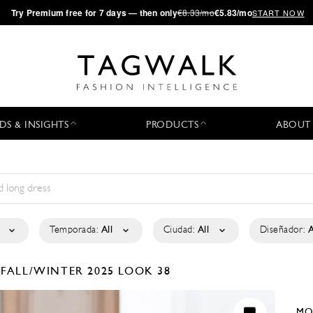
·
Try
Premium
free for 7 days — then only
€8.33/mo
€5.83/mo
START NOW
DS & INSIGHTS
PRODUCTS
ABOUT
Temporada:
All
Ciudad:
All
Diseñador:
A
I
FALL/WINTER 2025
LOOK 38
MO