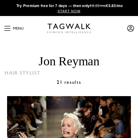
·
Try
Premium
free for 7 days — then only
€8.33/mo
€5.83/mo
START NOW
MENU
Jon Reyman
HAIR STYLIST
21 results