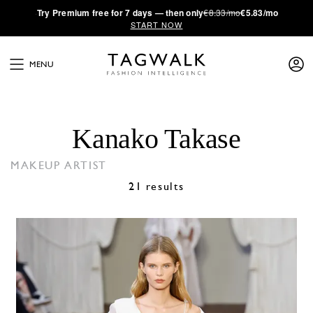
·
Try
Premium
free for 7 days — then only
€8.33/mo
€5.83/mo
START NOW
MENU
Kanako Takase
MAKEUP ARTIST
21 results