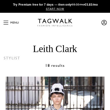
·
Try
Premium
free for 7 days — then only
€8.33/mo
€5.83/mo
START NOW
MENU
Leith Clark
STYLIST
18 results