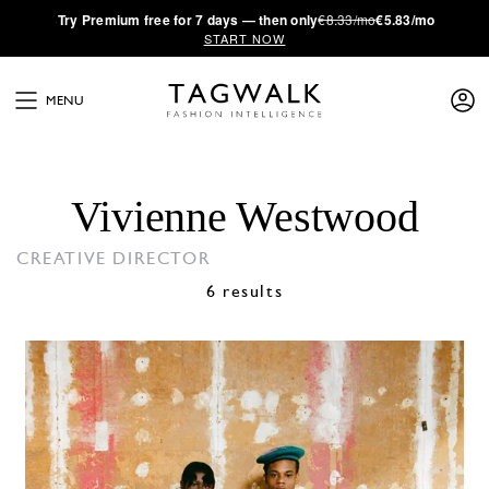
·
Try
Premium
free for 7 days — then only
€8.33/mo
€5.83/mo
START NOW
MENU
Vivienne Westwood
CREATIVE DIRECTOR
6 results