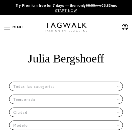
·
Try
Premium
free for 7 days — then only
€8.33/mo
€5.83/mo
START NOW
MENU
Julia Bergshoeff
Todas las categorias
Temporada
Ciudad
Modelo