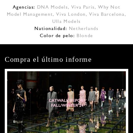
Agencias:
DNA Models
,
Viva Paris
,
Why Not
Model Management
,
Viva London
,
Viva Barcelona
,
Ulla Models
Nationalidad:
Netherlands
Color de pelo:
Blonde
Compra el último informe