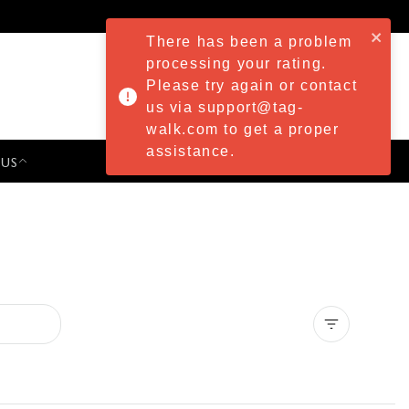
There has been a problem
processing your rating.
Please try again or contact
us via support@tag-
walk.com to get a proper
assistance.
 US
PRESS & EVENTS
Clear all