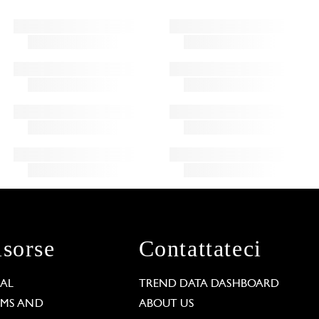
isorse
Contattateci
GAL
TREND DATA DASHBOARD
RMS AND
ABOUT US