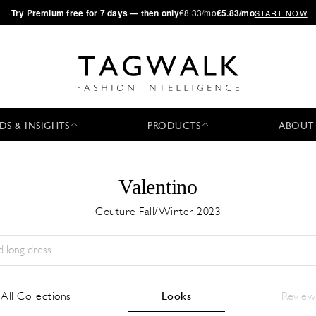
·
Try
Premium
free for 7 days — then only
€8.33/mo
€5.83/mo
START NOW
DS & INSIGHTS
PRODUCTS
ABOUT
Valentino
Couture Fall/Winter 2023
Stagione:
All
Città:
All
Stilista:
All
All Collections
Looks
Review