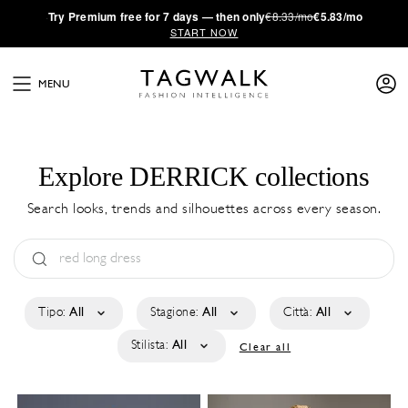
·
Try
Premium
free for 7 days — then only
€8.33/mo
€5.83/mo
START NOW
MENU
Explore DERRICK collections
Search looks, trends and silhouettes across every season.
Tipo:
All
Stagione:
All
Città:
All
Stilista:
All
Clear all