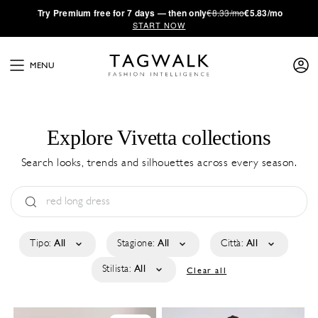
·
Try
Premium
free for 7 days — then only
€8.33/mo
€5.83/mo
START NOW
MENU
Explore Vivetta collections
Search looks, trends and silhouettes across every season.
Tipo:
All
Stagione:
All
Città:
All
Stilista:
All
Clear all