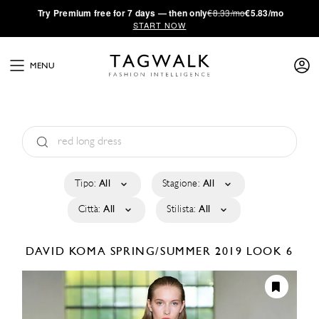
·
Try
Premium
free for 7 days — then only
€8.33/mo
€5.83/mo
START NOW
MENU
Tipo:
All
Stagione:
All
Città:
All
Stilista:
All
DAVID KOMA
SPRING/SUMMER 2019
LOOK 6