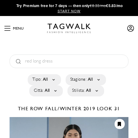
·
Try
Premium
free for 7 days — then only
€8.33/mo
€5.83/mo
START NOW
MENU
Tipo:
All
Stagione:
All
Città:
All
Stilista:
All
THE ROW
FALL/WINTER 2019
LOOK 31