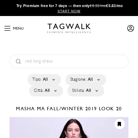
·
Try
Premium
free for 7 days — then only
€8.33/mo
€5.83/mo
START NOW
MENU
Tipo:
All
Stagione:
All
Città:
All
Stilista:
All
MASHA MA
FALL/WINTER 2019
LOOK 20