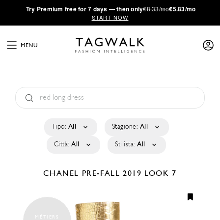
·
Try
Premium
free for 7 days — then only
€8.33/mo
€5.83/mo
START NOW
MENU
Tipo:
All
Stagione:
All
Città:
All
Stilista:
All
CHANEL
PRE-FALL 2019
LOOK 7
MÉTIERS