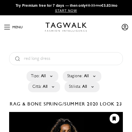
·
Try
Premium
free for 7 days — then only
€8.33/mo
€5.83/mo
START NOW
MENU
Tipo:
All
Stagione:
All
Città:
All
Stilista:
All
RAG & BONE
SPRING/SUMMER 2020
LOOK 23