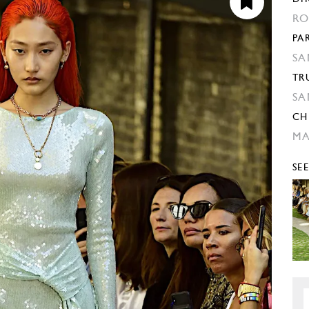
RO
PA
SA
TR
SA
CH
M
SE