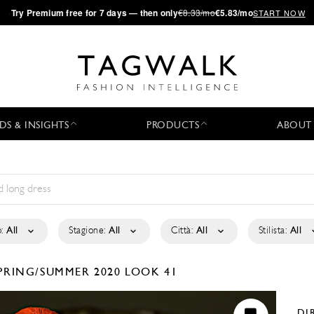
·
Try
Premium
free for 7 days — then only
€8.33/mo
€5.83/mo
START NOW
DS & INSIGHTS
PRODUCTS
ABOUT
:
All
Stagione:
All
Città:
All
Stilista:
All
PRING/SUMMER 2020
LOOK 41
DI