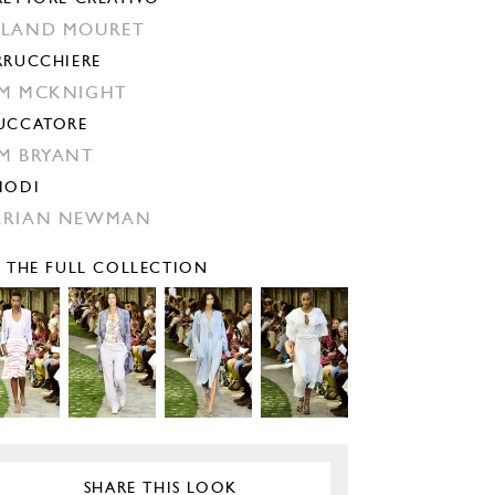
LAND MOURET
RRUCCHIERE
M MCKNIGHT
UCCATORE
M BRYANT
IODI
ARIAN NEWMAN
E THE FULL COLLECTION
SHARE THIS LOOK