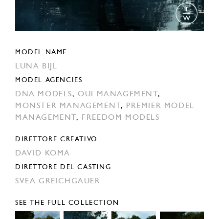
MODEL NAME
LUNA BIJL
MODEL AGENCIES
DNA MODELS
,
OUI MANAGEMENT
,
MONSTER MANAGEMENT
,
PREMIER MODEL
MANAGEMENT
,
FREEDOM MODELS
DIRETTORE CREATIVO
DAVID KOMA
DIRETTORE DEL CASTING
SVEA GREICHGAUER
SEE THE FULL COLLECTION