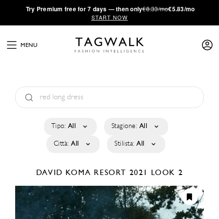
·
Try
Premium
free for 7 days — then only
€8.33/mo
€5.83/mo
START NOW
MENU
Tipo:
All
Stagione:
All
Città:
All
Stilista:
All
DAVID KOMA
RESORT 2021
LOOK 2