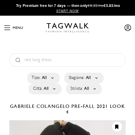
·
Try
Premium
free for 7 days — then only
€8.33/mo
€5.83/mo
START NOW
MENU
Tipo:
All
Stagione:
All
Città:
All
Stilista:
All
GABRIELE COLANGELO
PRE-FALL 2021
LOOK
4