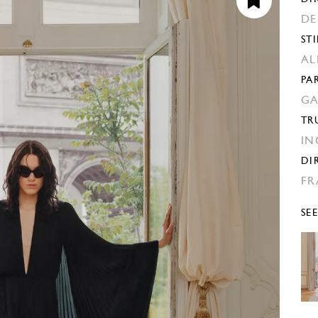
D
STI
AL
PA
GA
TR
IN
DI
FR
SE