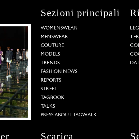
Sezioni principali
R
WOMENSWEAR
LE
MENSWEAR
TE
COUTURE
CO
MODELS
COO
TRENDS
DAT
FASHION NEWS
REPORTS
STREET
TAGBOOK
TALKS
PRESS ABOUT TAGWALK
ter
Scarica
S