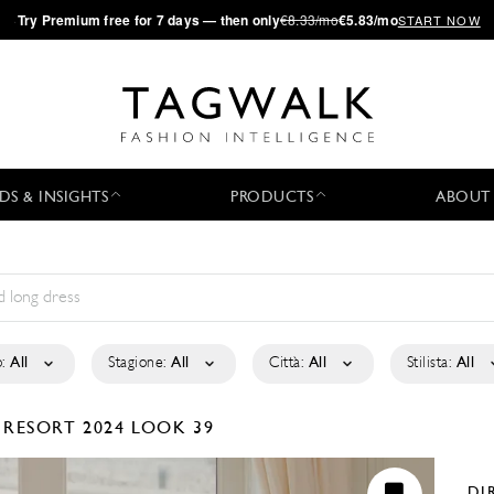
·
Try
Premium
free for 7 days — then only
€8.33/mo
€5.83/mo
START NOW
DS & INSIGHTS
PRODUCTS
ABOUT
:
All
Stagione:
All
Città:
All
Stilista:
All
A
RESORT 2024
LOOK 39
DI