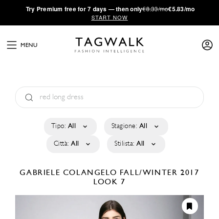
·
Try
Premium
free for 7 days — then only
€8.33/mo
€5.83/mo
START NOW
MENU
Tipo:
All
Stagione:
All
Città:
All
Stilista:
All
GABRIELE COLANGELO
FALL/WINTER 2017
LOOK 7