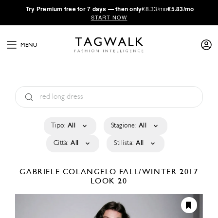
·
Try
Premium
free for 7 days — then only
€8.33/mo
€5.83/mo
START NOW
MENU
Tipo:
All
Stagione:
All
Città:
All
Stilista:
All
GABRIELE COLANGELO
FALL/WINTER 2017
LOOK 20