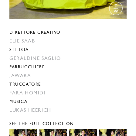
DIRETTORE CREATIVO
ELIE SAAB
STILISTA
GERALDINE SAGLIO
PARRUCCHIERE
JAWARA
TRUCCATORE
FARA HOMIDI
MUSICA
LUKAS HEERICH
SEE THE FULL COLLECTION