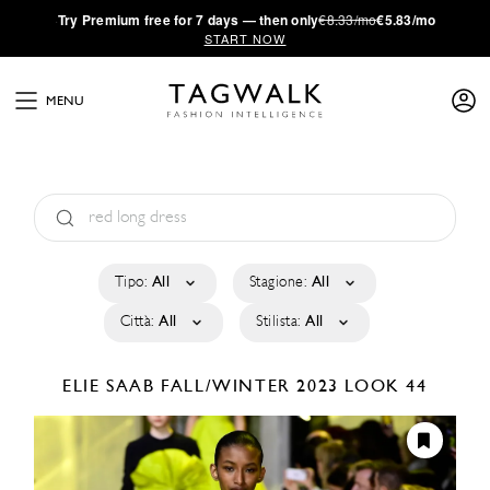
·
Try
Premium
free for 7 days — then only
€8.33/mo
€5.83/mo
START NOW
MENU
Tipo:
All
Stagione:
All
Città:
All
Stilista:
All
ELIE SAAB
FALL/WINTER 2023
LOOK 44