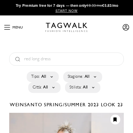
·
Try
Premium
free for 7 days — then only
€8.33/mo
€5.83/mo
START NOW
MENU
Tipo:
All
Stagione:
All
Città:
All
Stilista:
All
WEINSANTO
SPRING/SUMMER 2023
LOOK 23