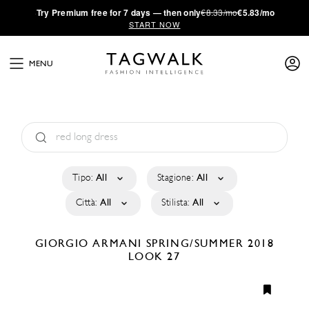
·
Try
Premium
free for 7 days — then only
€8.33/mo
€5.83/mo
START NOW
MENU
Tipo:
All
Stagione:
All
Città:
All
Stilista:
All
GIORGIO ARMANI
SPRING/SUMMER 2018
LOOK 27