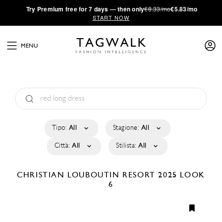
·
Try
Premium
free for 7 days — then only
€8.33/mo
€5.83/mo
START NOW
MENU
Tipo:
All
Stagione:
All
Città:
All
Stilista:
All
CHRISTIAN LOUBOUTIN
RESORT 2025
LOOK
6