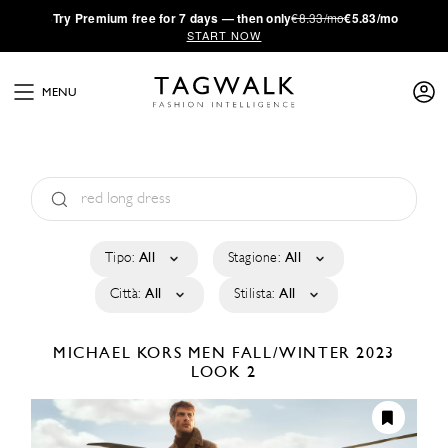
·
Try
Premium
free for 7 days — then only
€8.33/mo
€5.83/mo
START NOW
MENU
Tipo:
All
Stagione:
All
Città:
All
Stilista:
All
MICHAEL KORS MEN
FALL/WINTER 2023
LOOK 2