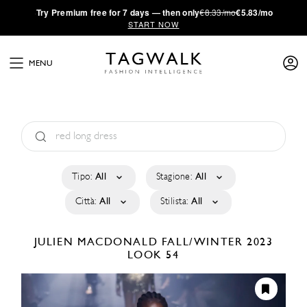
·
Try
Premium
free for 7 days — then only
€8.33/mo
€5.83/mo
START NOW
MENU
Tipo:
All
Stagione:
All
Città:
All
Stilista:
All
JULIEN MACDONALD
FALL/WINTER 2023
LOOK 54