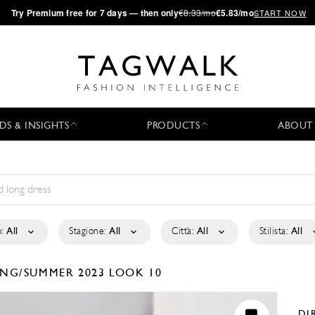
·
Try
Premium
free for 7 days — then only
€8.33/mo
€5.83/mo
START NOW
DS & INSIGHTS
PRODUCTS
ABOUT
:
All
Stagione:
All
Città:
All
Stilista:
All
ING/SUMMER 2023
LOOK 10
DI