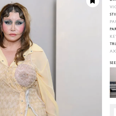
VI
STI
PA
PA
KE
TR
AX
SE