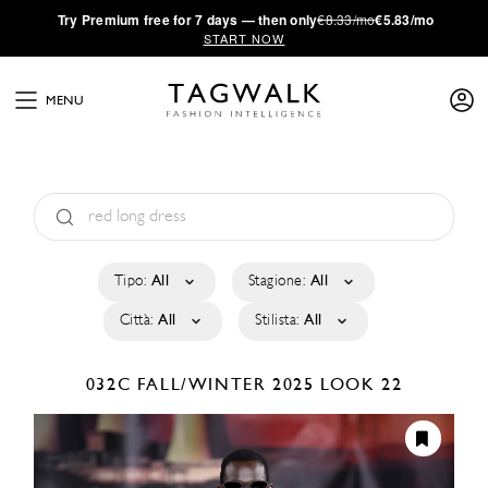
·
Try
Premium
free for 7 days — then only
€8.33/mo
€5.83/mo
START NOW
MENU
Tipo:
All
Stagione:
All
Città:
All
Stilista:
All
032C
FALL/WINTER 2025
LOOK 22