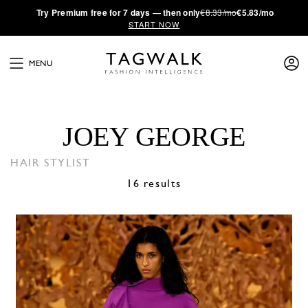
·
Try
Premium
free for 7 days — then only
€8.33/mo
€5.83/mo
START NOW
MENU
JOEY GEORGE
HAIR STYLIST
16 results