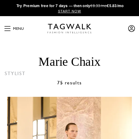
·
Try
Premium
free for 7 days — then only
€8.33/mo
€5.83/mo
START NOW
MENU
Marie Chaix
STYLIST
75 results