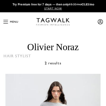
·
Try
Premium
free for 7 days — then only
€8.33/mo
€5.83/mo
START NOW
MENU
Olivier Noraz
HAIR STYLIST
2 results