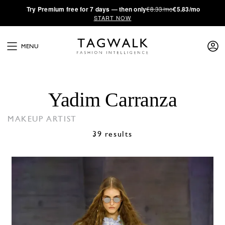
·
Try
Premium
free for 7 days — then only
€8.33/mo
€5.83/mo
START NOW
MENU
Yadim Carranza
MAKEUP ARTIST
39 results