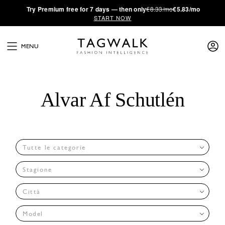
·
Try
Premium
free for 7 days — then only
€8.33/mo
€5.83/mo
START NOW
MENU
Alvar Af Schutlén
Tutte le categorie
Stagione
Città
Model