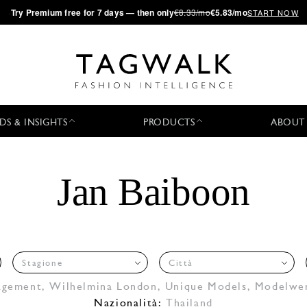
·
Try
Premium
free for 7 days — then only
€8.33/mo
€5.83/mo
START NOW
DS & INSIGHTS
PRODUCTS
ABOUT
Jan Baiboon
Stagione
Città
agement
,
Wilhelmina London
,
Unique Models
,
Modelwe
Nazionalità:
Thailand