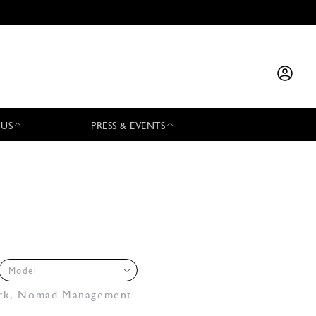
 US
PRESS & EVENTS
Model
rk
,
Nomad Management