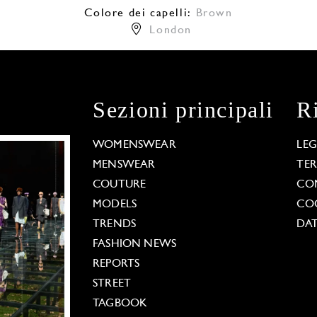
Colore dei capelli:
Brown
London
Sezioni principali
R
WOMENSWEAR
LE
MENSWEAR
TE
COUTURE
CO
MODELS
COO
TRENDS
DAT
FASHION NEWS
REPORTS
STREET
TAGBOOK