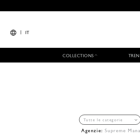
|
IT
COLLECTIONS
TREN
Tutte le categorie
Agenzie:
Supreme Man