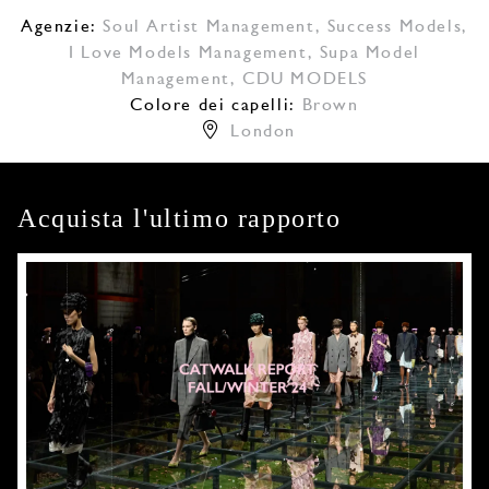
Agenzie:
Soul Artist Management
,
Success Models
,
I Love Models Management
,
Supa Model
Management
,
CDU MODELS
Colore dei capelli:
Brown
London
Acquista l'ultimo rapporto