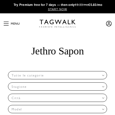
·
Try
Premium
free for 7 days — then only
€8.33/mo
€5.83/mo
START NOW
MENU
Jethro Sapon
Tutte le categorie
Stagione
Città
Model