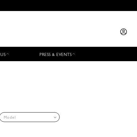
 US
PRESS & EVENTS
Model