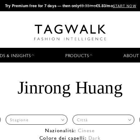
·
Try
Premium
free for 7 days — then only
€8.33/mo
€5.83/mo
START NOW
DS & INSIGHTS
PRODUCTS
ABOUT
Jinrong Huang
Stagione
Città
Nazionalità:
Cinese
Colore dei capelli:
Dark