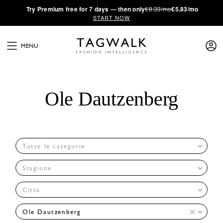
·
Try
Premium
free for 7 days — then only
€8.33/mo
€5.83/mo
START NOW
MENU
Ole Dautzenberg
Tutte le categorie
Stagione
Città
Ole Dautzenberg