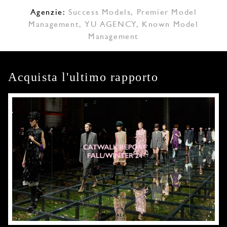
Agenzie:
Success Models
,
Premier Model
Management
,
YU AGENCY
,
Known Model
Management
Acquista l'ultimo rapporto