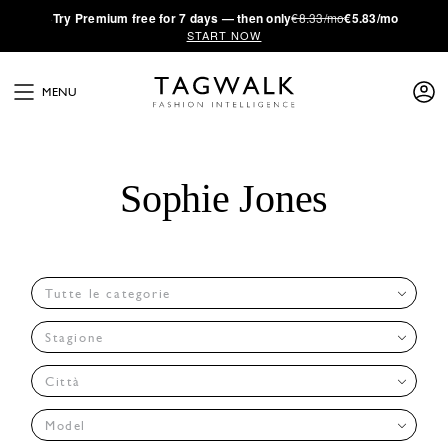
·
Try
Premium
free for 7 days — then only
€8.33/mo
€5.83/mo
START NOW
MENU
Sophie Jones
Tutte le categorie
Stagione
Città
Model