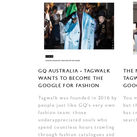
GQ AUSTRALIA - TAGWALK
THE 
WANTS TO BECOME THE
TAGW
GOOGLE FOR FASHION
GOOG
Tagwalk was founded in 2016 by
You m
people just like GQ's very own
but t
fashion team: those
has c
underappreciated souls who
searc
spend countless hours trawling
through fashion catalogues and