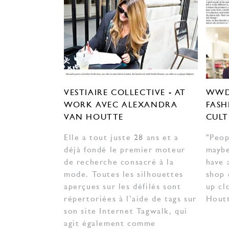
VESTIAIRE COLLECTIVE - AT
WWD 
WORK AVEC ALEXANDRA
FASH
VAN HOUTTE
CULT
Elle a tout juste 28 ans et a
"Peop
déjà fondé le premier moteur
maybe
de recherche consacré à la
have 
mode. Toutes les silhouettes
shop 
aperçues sur les défilés sont
up cl
répertoriées à l’aide de tags sur
Hout
son site Internet Tagwalk, qui
agit également comme