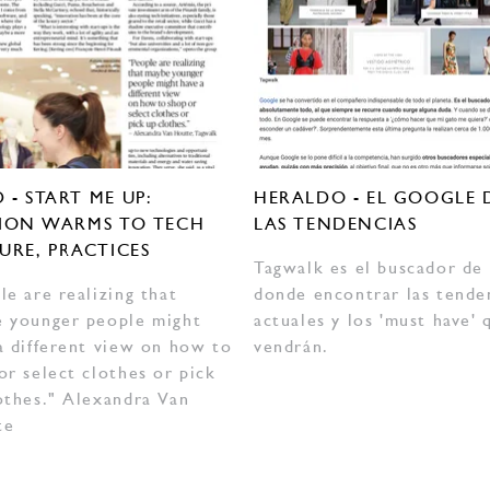
- START ME UP:
HERALDO - EL GOOGLE 
ION WARMS TO TECH
LAS TENDENCIAS
URE, PRACTICES
Tagwalk es el buscador de
le are realizing that
donde encontrar las tende
 younger people might
actuales y los 'must have' 
a different view on how to
vendrán.
or select clothes or pick
othes." Alexandra Van
te