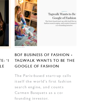
BOF BUSINESS OF FASHION -
: ‘I
TAGWALK WANTS TO BE THE
LE
GOOGLE OF FASHION
The Paris-based start-up calls
itself the world’s first fashion
search engine, and counts
Carmen Busquets as a co-
founding investor.