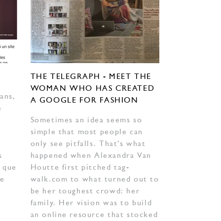
THE TELEGRAPH - MEET THE
WOMAN WHO HAS CREATED
ans,
A GOOGLE FOR FASHION
e
Sometimes an idea seems so
simple that most people can
only see pitfalls. That’s what
s
happened when Alexandra Van
, que
Houtte first pitched tag-
se
walk.com to what turned out to
be her toughest crowd: her
family. Her vision was to build
an online resource that stocked