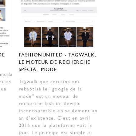
DE
FASHIONUNITED - TAGWALK,
LE MOTEUR DE RECHERCHE
SPÉCIAL MODE
 moda
ncias
Tagwalk que certains ont
que
rebaptisé le “google de la
mode” est un moteur de
recherche fashion devenu
incontournable en seulement un
an d’existence. C’est en avril
2016 que la plateforme voit le
jour. Le principe est simple et