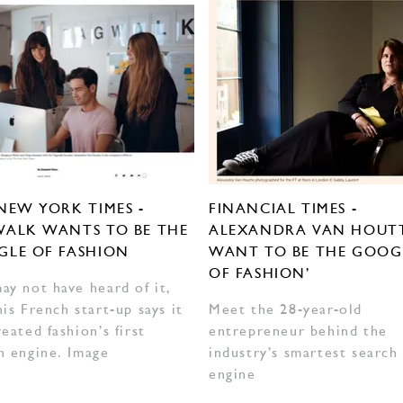
NEW YORK TIMES -
FINANCIAL TIMES -
ALK WANTS TO BE THE
ALEXANDRA VAN HOUTTE
LE OF FASHION
WANT TO BE THE GOOG
OF FASHION’
ay not have heard of it,
his French start-up says it
Meet the 28-year-old
reated fashion’s first
entrepreneur behind the
h engine. Image
industry’s smartest search
engine