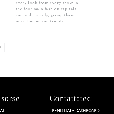
every look from every show in
the four main fashion capitals,
and additionally, group them
into themes and trends.
isorse
Contattateci
GAL
TREND DATA DASHBOARD