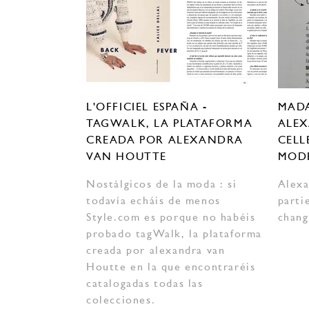
L'OFFICIEL ESPAÑA -
MADA
TAGWALK, LA PLATAFORMA
ALEX
CREADA POR ALEXANDRA
CELL
VAN HOUTTE
MOD
Nostálgicos de la moda : si
Alexa
todavía echáis de menos
parti
Style.com es porque no habéis
chang
probado tagWalk, la plataforma
creada por alexandra van
Houtte en la que encontraréis
catalogadas todas las
colecciones.