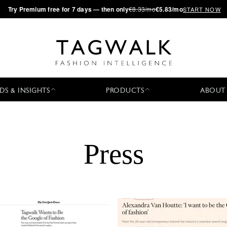
·
Try
Premium
free for 7 days — then only
€8.33/mo
€5.83/mo
START NOW
DS & INSIGHTS
PRODUCTS
ABOUT
Press