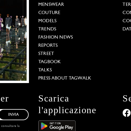
MENSWEAR
TE
COUTURE
CO
MODELS
COO
TRENDS
DAT
FASHION NEWS
REPORTS
STREET
TAGBOOK
TALKS
PRESS ABOUT TAGWALK
ter
Scarica
S
l'applicazione
INVIA
, consultare la