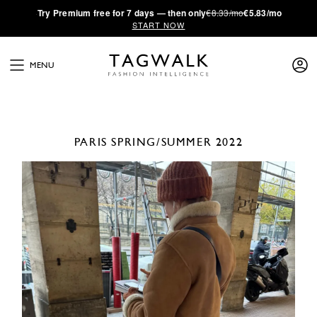
·
Try
Premium
free for 7 days — then only
€8.33/mo
€5.83/mo
START NOW
MENU
PARIS
SPRING/SUMMER 2022