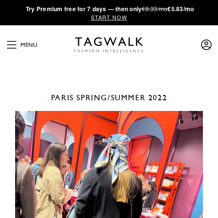
·
Try
Premium
free for 7 days — then only
€8.33/mo
€5.83/mo
START NOW
MENU
PARIS
SPRING/SUMMER 2022