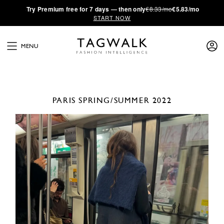
·
Try
Premium
free for 7 days — then only
€8.33/mo
€5.83/mo
START NOW
MENU
PARIS
SPRING/SUMMER 2022