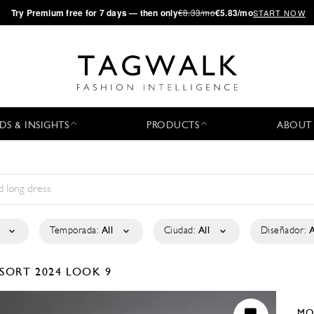
·
Try
Premium
free for 7 days — then only
€8.33/mo
€5.83/mo
START NOW
DS & INSIGHTS
PRODUCTS
ABOUT
Temporada:
All
Ciudad:
All
Diseñador:
A
SORT 2024
LOOK 9
MO