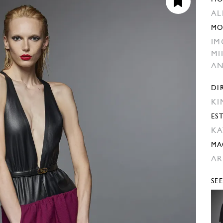
AL
MO
IM
MI
AN
DI
KI
EST
KA
MA
AR
SE