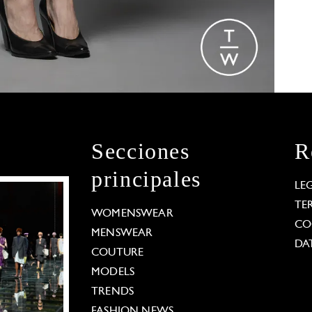
Secciones
R
principales
LE
TE
WOMENSWEAR
CO
MENSWEAR
DA
COUTURE
MODELS
TRENDS
FASHION NEWS