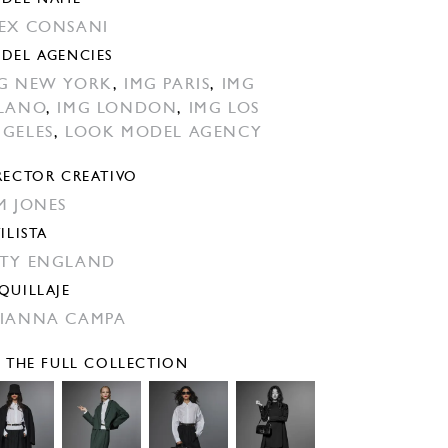
EX CONSANI
DEL AGENCIES
G NEW YORK
,
IMG PARIS
,
IMG
LANO
,
IMG LONDON
,
IMG LOS
GELES
,
LOOK MODEL AGENCY
RECTOR CREATIVO
M JONES
ILISTA
TY ENGLAND
QUILLAJE
IANNA CAMPA
E THE FULL COLLECTION