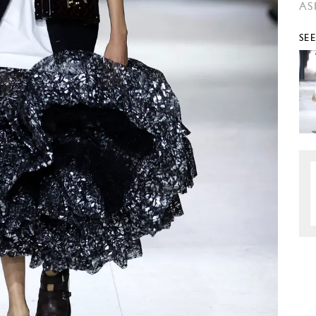
AS
SE