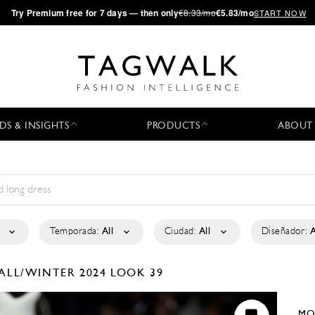
·
Try
Premium
free for 7 days — then only
€8.33/mo
€5.83/mo
START NOW
DS & INSIGHTS
PRODUCTS
ABOUT
Temporada:
All
Ciudad:
All
Diseñador:
A
ALL/WINTER 2024
LOOK 39
MO