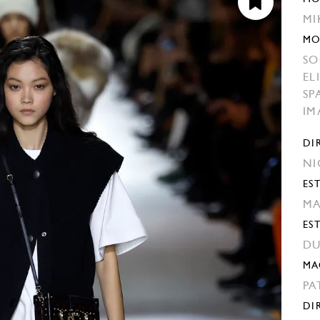
MI
MO
SO
EL
SP
IM
DI
NI
EST
MA
ES
DU
MA
PA
DI